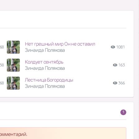
Нет грешный мир Он не оставил
68
1081
Зинаида Полякова
Колдует сентябрь
58
163
Зинаида Полякова
Лестница Богородицы
68
366
Зинаида Полякова
1
комментарий.