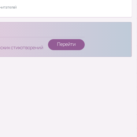
читателей
Перейти
нских стихотворений