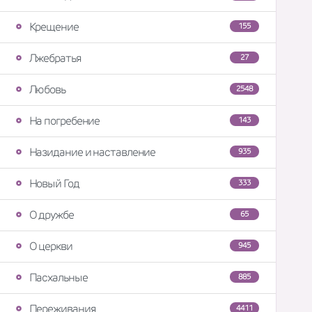
Крещение
155
Лжебратья
27
Любовь
2548
На погребение
143
Назидание и наставление
935
Новый Год
333
О дружбе
65
О церкви
945
Пасхальные
885
Переживания
4411