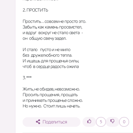
2. ПРОСТИТЬ
Простить… совсем не просто это.
Забыть, как камень просвистел,
и вдруг  вокруг не стало света  -
он  общую свечу задел.
И стало   пусто и не мило
без  дружелюбного тепла.
И ищешь для прощенья силы,
чтоб  в сердце радость ожила
3. ***
Жить, не обидев, невозможно.
Просить прощения , прощать
и принимать прощенье сложно.
Но нужно.  Стоит лишь начать.
Поделиться
5
0