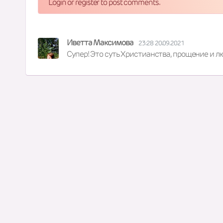
Login or register to post comments.
Иветта Максимова
23:28 20.09.2021
Супер! Это суть Христианства, прощение и л