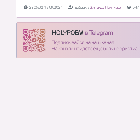
22:05:32 16.09.2021
добавил:
Зинаида Полякова
547 
HOLYPOEM
в Telegram
Подписывайся на наш канал
На канале найдете еще больше христиа