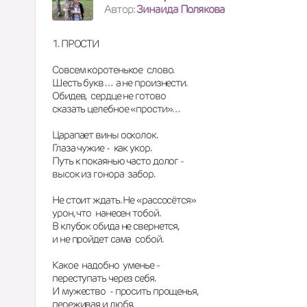
Автор:
Зинаида Полякова
1. ПРОСТИ
Совсем коротенькое  слово.
Шесть букв …  а не произнести.
Обидев,  сердце не готово
сказать целебное «прости»…   
Царапает вины осколок.
Глаза чужие -  как укор.
Путь к покаянью часто долог -
высок из гонора  забор.
Не стоит ждать. Не «рассосётся»
урон, что  нанесен тобой.
В клубок обида не свернется,
и не пройдет сама  собой.
Какое  надобно  уменье -
переступать через себя.
И мужество  - просить прощенья,
переживая и любя.