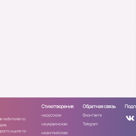
Стихотворения
Обратная связь
Подп
на русском
Вконтакте
ов-любителей со
на украинском
Telegram
ров.
просто ищите по
на английском