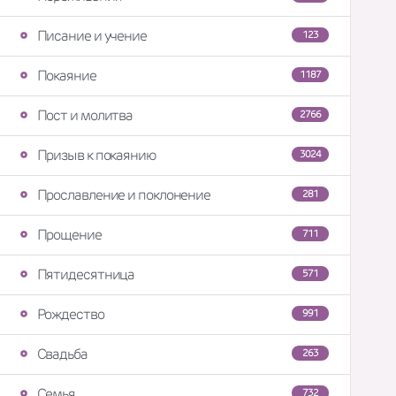
Писание и учение
123
Покаяние
1187
Пост и молитва
2766
Призыв к покаянию
3024
Прославление и поклонение
281
Прощение
711
Пятидесятница
571
Рождество
991
Свадьба
263
Семья
732