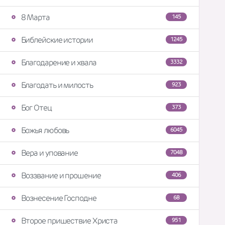
8 Марта
145
Библейские истории
1245
Благодарение и хвала
3332
Благодать и милость
923
Бог Отец
373
Божья любовь
6045
Вера и упование
7048
Воззвание и прошение
406
Вознесение Господне
68
Второе пришествие Христа
951