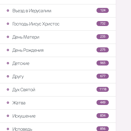
Въезд в Иерусалим
124
Господь Иисус Христос
732
День Матери
235
День Рождения
275
Детские
965
Другу
677
Дух Святой
1118
Жатва
449
Искушение
834
Исповедь
856