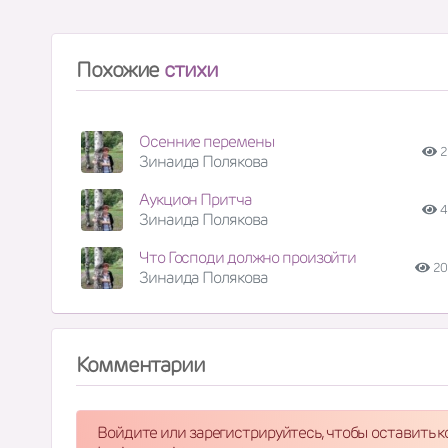
Похожие
стихи
Осенние перемены
2
Зинаида Полякова
Аукцион Притча
4
Зинаида Полякова
Что Господи должно произойти
20
Зинаида Полякова
Комментарии
Войдите или зарегистрируйтесь, чтобы оставить 