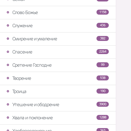
Слово Божье
1158
Служение
436
Смирение и умаление
382
Спасение
2264
Сретение Господне
99
Творение
538
Троица
190
Утешение и ободрение
3900
Хвала и поклонение
1288
Хлебопреломление
363