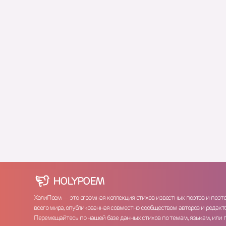
HOLY
POEM
ХолиПоем — это огромная коллекция стихов известных поэтов и поэт
всего мира, опубликованная совместно сообществом авторов и редакто
Перемещайтесь по нашей базе данных стихов по темам, языкам, или 