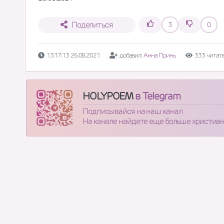
Поделиться
3
0
13:17:13 26.08.2021
добавил:
Анна Принь
333 читат
HOLYPOEM
в Telegram
Подписывайся на наш канал
На канале найдете еще больше христиа