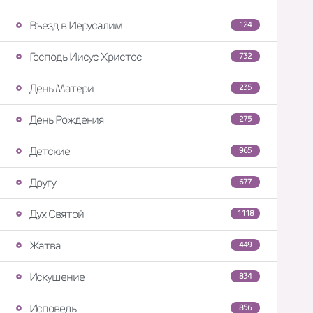
Въезд в Иерусалим
124
Господь Иисус Христос
732
День Матери
235
День Рождения
275
Детские
965
Другу
677
Дух Святой
1118
Жатва
449
Искушение
834
Исповедь
856