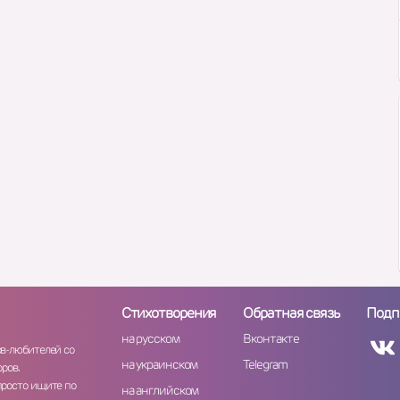
Стихотворения
Обратная связь
Подп
на русском
Вконтакте
ов-любителей со
на украинском
Telegram
ров.
просто ищите по
на английском