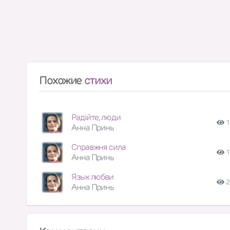
Похожие
стихи
Радійте, люди
1
Анна Принь
Справжня сила
1
Анна Принь
Язык любви
2
Анна Принь