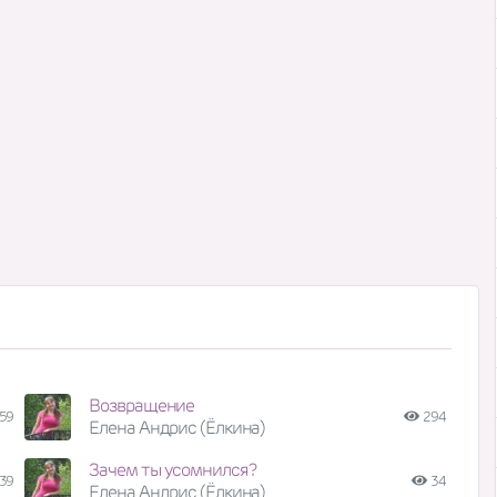
Возвращение
59
294
Елена Андрис (Ёлкина)
Зачем ты усомнился?
39
34
Елена Андрис (Ёлкина)