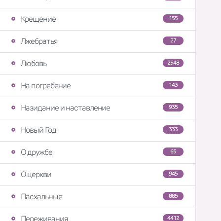
Крещение
155
Лжебратья
27
Любовь
2548
На погребение
143
Назидание и наставление
935
Новый Год
333
О дружбе
65
О церкви
945
Пасхальные
885
Переживания
4412