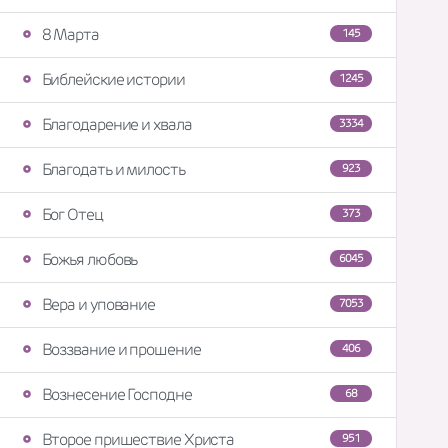
8 Марта
145
Библейские истории
1245
Благодарение и хвала
3334
Благодать и милость
923
Бог Отец
373
Божья любовь
6045
Вера и упование
7053
Воззвание и прошение
406
Вознесение Господне
68
Второе пришествие Христа
951