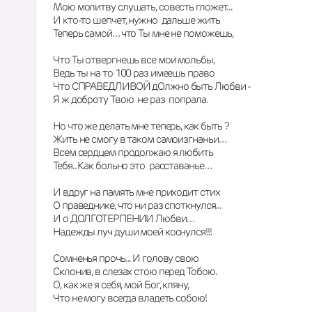
Мою молитву слушать, совесть гложет...
И кто-то шепчет, нужно  дальше жить 
Теперь самой… что Ты мне не поможешь,
Что Ты отвергнешь все мои мольбы,
Ведь ты на то 100 раз имеешь право
Что СПРАВЕДЛИВОЙ дОлжно быть Любви -
Я ж доброту Твою  не раз  попрала.
Но что же делать мне теперь, как быть ?
Жить не смогу в таком самоизгнаньи…
Всем сердцем продолжаю я любить
Тебя.. Как больно это  расставанье…
И вдруг на память мне приходит стих
О праведнике, что ни раз споткнулся...
И о ДОЛГОТЕРПЕНИИ Любви…
Надежды луч души моей коснулся!!!
Сомненья прочь... И голову свою   
Склонив, в слезах стою перед Тобою.  
О, как же я себя, мой Бог, кляну,
Что не могу всегда владеть собою!