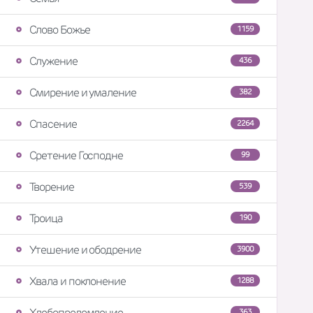
Слово Божье
1159
Служение
436
Смирение и умаление
382
Спасение
2264
Сретение Господне
99
Творение
539
Троица
190
Утешение и ободрение
3900
Хвала и поклонение
1288
Хлебопреломление
363