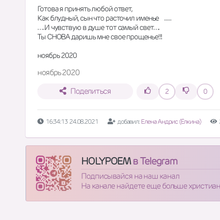
Готова я принять любой ответ,
Как блудный, сын что расточил именье    .....
….И чувствую в душе тот самый свет….
Ты СНОВА даришь мне свое прощенье!!!
ноябрь 2020
ноябрь 2020
Поделиться
2
0
16:34:13 24.08.2021
добавил:
Елена Андрис (Ёлкина)
HOLYPOEM
в Telegram
Подписывайся на наш канал
На канале найдете еще больше христиа