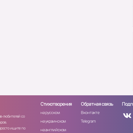
Стихотворения
Обратная связь
Подп
на русском
Вконтакте
ов-любителей со
на украинском
Telegram
ров.
просто ищите по
на английском