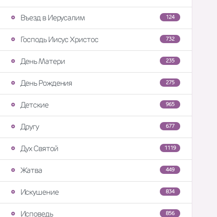
Въезд в Иерусалим
124
Господь Иисус Христос
732
День Матери
235
День Рождения
275
Детские
965
Другу
677
Дух Святой
1119
Жатва
449
Искушение
834
Исповедь
856