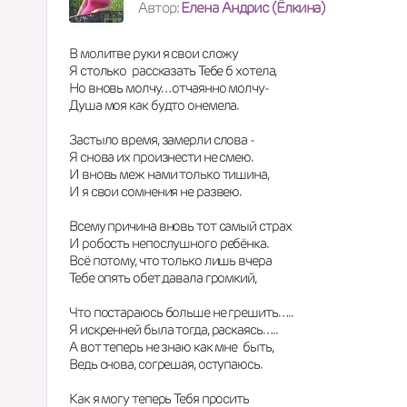
Автор:
Елена Андрис (Ёлкина)
В молитве руки я свои сложу
Я столько  рассказать Тебе б хотела,
Но вновь молчу… отчаянно молчу-
Душа моя как будто онемела.  
Застыло время, замерли слова -
Я снова их произнести не смею. 
И вновь меж нами только тишина,
И я свои сомнения не развею.
Всему причина вновь тот самый страх
И робость непослушного ребёнка. 
Всё потому, что только лишь вчера 
Тебе опять обет давала громкий,
Что постараюсь больше не грешить…..
Я искренней была тогда, раскаясь…..
А вот теперь не знаю как мне  быть,
Ведь снова, согрешая, оступаюсь.
Как я могу теперь Тебя просить 