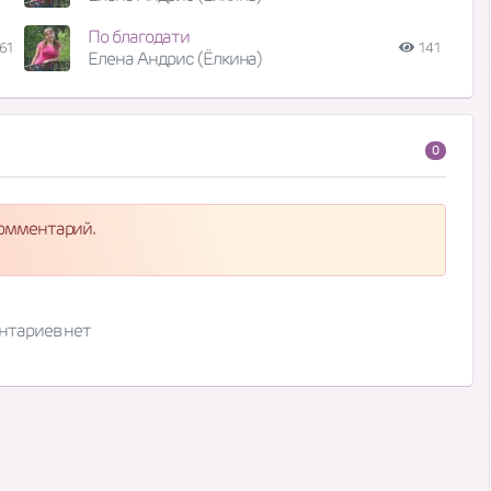
По благодати
61
141
Елена Андрис (Ёлкина)
0
комментарий.
нтариев нет