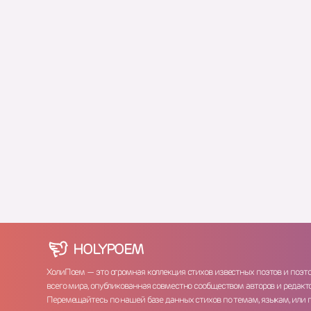
HOLY
POEM
ХолиПоем — это огромная коллекция стихов известных поэтов и поэт
всего мира, опубликованная совместно сообществом авторов и редакто
Перемещайтесь по нашей базе данных стихов по темам, языкам, или 