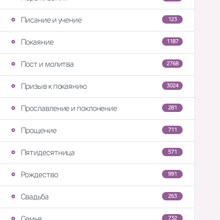
Писание и учение
123
Покаяние
1187
Пост и молитва
2768
Призыв к покаянию
3024
Прославление и поклонение
281
Прощение
711
Пятидесятница
571
Рождество
991
Свадьба
263
Семья
732