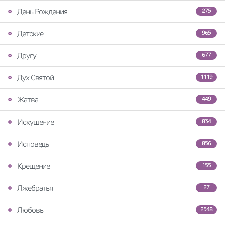
День Рождения
275
Детские
965
Другу
677
Дух Святой
1119
Жатва
449
Искушение
834
Исповедь
856
Крещение
155
Лжебратья
27
Любовь
2548