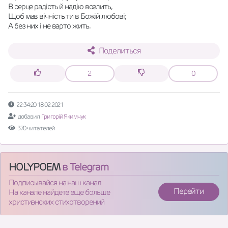
В серце радість й надію вселить,
Щоб мав вічність ти в Божій любові;
А без них і не варто жить.
Поделиться
2
0
22:34:20 18.02.2021
добавил:
Григорій Якимчук
370 читателей
HOLYPOEM
в Telegram
Подписывайся на наш канал
Перейти
На канале найдете еще больше
христианских стихотворений