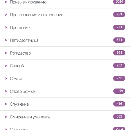
Призыв к покаянию
3024
Прославление и поклонение
281
Прощение
711
Пятидесятница
571
Рождество
991
Свадьба
263
Семья
732
Слово Божье
1159
Служение
436
Смирение и умаление
382
Спасение
2264