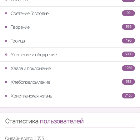
Сретение Господне
99
Творение
539
Троица
190
Утешение и ободрение
3900
Хвала и поклонение
1289
Хлебопреломление
363
Христианская жизнь
7165
Статистика
пользователей
Онлайн всего: 1353