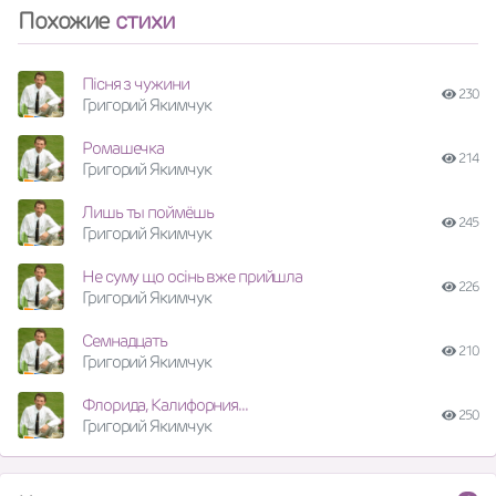
Похожие
стихи
Пісня з чужини
230
Григорий Якимчук
Ромашечка
214
Григорий Якимчук
Лишь ты поймёшь
245
Григорий Якимчук
Не суму що осінь вже прийшла
226
Григорий Якимчук
Семнадцать
210
Григорий Якимчук
Флорида, Калифорния...
250
Григорий Якимчук