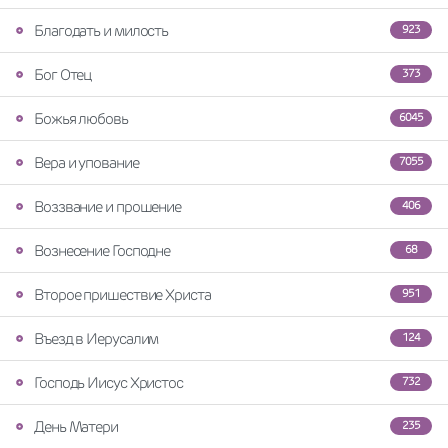
Благодать и милость
923
Бог Отец
373
Божья любовь
6045
Вера и упование
7055
Воззвание и прошение
406
Вознесение Господне
68
Второе пришествие Христа
951
Въезд в Иерусалим
124
Господь Иисус Христос
732
День Матери
235