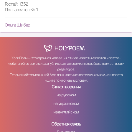
Гостей: 1352
Пользователей: 1
Ольга Шибер
HOLY
POEM
ХолиПоем — это огромная коллекция стихов известных поэтов и поэтов-
любителей со всего мира, опубликованная совместно сообществом авторов и
редакторов.
Перемещайтесь по нашей базе данных стихов по темам, языкам, или просто
ищите по ключевым словам.
Стихотворения
на русском
на украинском
на английском
Обратная связь