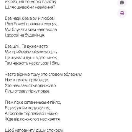
Як без цілі по морю плисти,
Шлях шуваючи навмання?
Без надії, без віри й любові
І без Божої правди в серцях,
Ми блукати мем надовкола
І дорозі не буде кінця.
Без цілі... Та дуже часто
Ми приймаєм міраж за ціль,
Де шукали душі відпочинок,
Там чекають нас сльози і біль.
Часто віримо тому, хто словом облесним
Нас в тенета гріха веде,
Хто нам замість води живої
Лиш отраву гірку подає.
П'єм гірке сатаниньське пійло,
Відкидаючи воду життя,
А Господь терпеливо і ніжно,
Жде від кожного з нас каяття.
Щоб наповнити душу спокоєм,