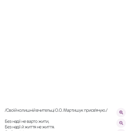
/Своїй колишній вчительці О.О. Мартишук присв'ячую./
Без надії не варто жити,
Без надії й життя не життя.