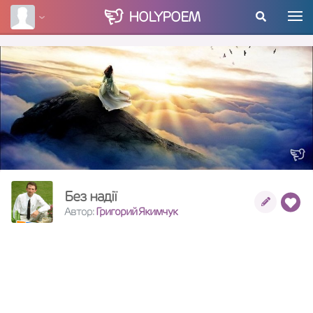
HOLY
POEM
Без надії
Автор:
Григорий Якимчук