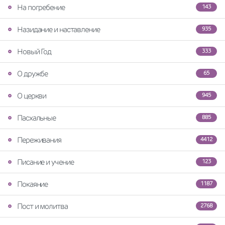
На погребение
143
Назидание и наставление
935
Новый Год
333
О дружбе
65
О церкви
945
Пасхальные
885
Переживания
4412
Писание и учение
123
Покаяние
1187
Пост и молитва
2768