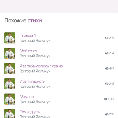
Похожие
стихи
Псалом-1
299
Григорий Якимчук
Мой совет
254
Григорий Якимчук
Я за тебе молюсь, Україно
471
Григорий Якимчук
У світі марноти
248
Григорий Якимчук
Мамочке
1143
Григорий Якимчук
Семнадцать
210
Григорий Якимчук