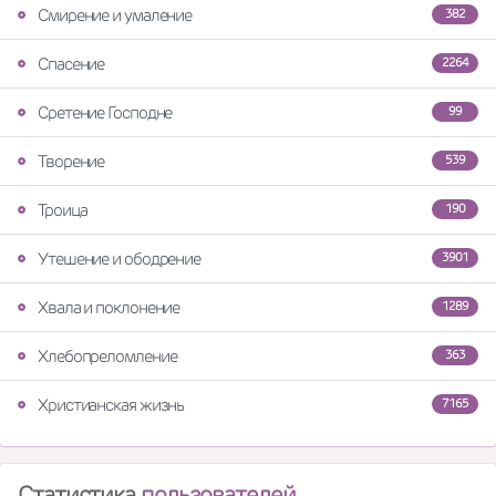
Смирение и умаление
382
Спасение
2264
Сретение Господне
99
Творение
539
Троица
190
Утешение и ободрение
3901
Хвала и поклонение
1289
Хлебопреломление
363
Христианская жизнь
7165
Статистика
пользователей