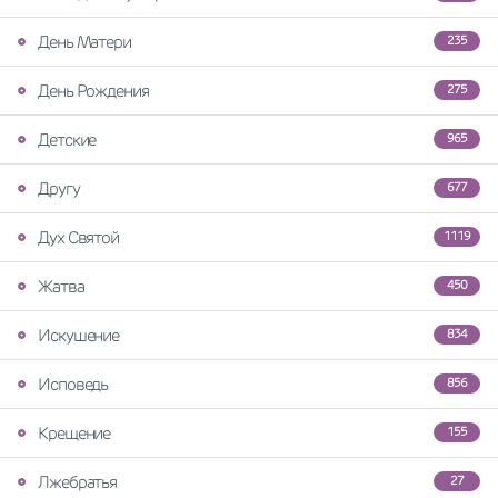
День Матери
235
День Рождения
275
Детские
965
Другу
677
Дух Святой
1119
Жатва
450
Искушение
834
Исповедь
856
Крещение
155
Лжебратья
27