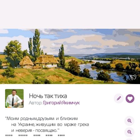
Ночь так тиха
Автор:
Григорий Якимчук
"Моим  родным,друзьям  и  близким
       на  Украине, живущим  во  мраке  греха
       и  неверия - посвящаю. "
****       *****       ****      ****      ****