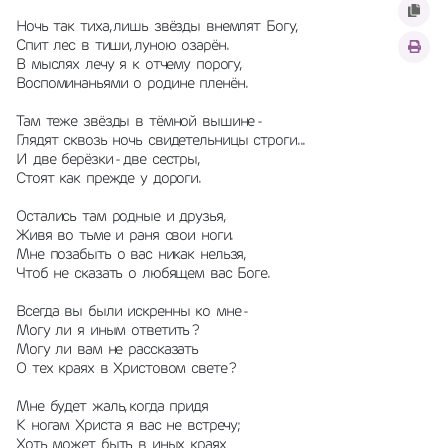
Ночь  так  тиха, лишь  звёзды  внемлят  Богу,
Спит  лес  в  тиши, луною  озарён.
В  мыслях  лечу  я  к  отчему  порогу,
Воспоминаньями  о  родине  пленён.
Там  теже  звёзды  в  тёмной  вышине -
Глядят  сквозь  ночь  свидетельницы  строги...
И  две  берёзки - две  сестры,
Стоят  как  прежде  у  дороги.
Остались  там  родные  и  друзья,
Живя  во  тьме  и  раня  свои  ноги.
Мне  позабыть  о  вас  никак  нельзя,
Чтоб  не  сказать  о  любящем  вас  Боге.
Всегда  вы  были  искренны  ко  мне -
Могу  ли  я  иным  ответить ?
Могу  ли  вам  не  рассказать
О  тех  краях  в  Христовом  свете ?
Мне  будет  жаль, когда  придя
К  ногам  Христа  я  вас  не  встречу;
Хоть  может  быть  в  иных  краях