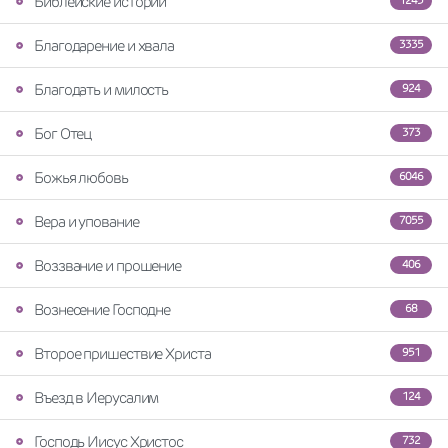
Библейские истории
1245
Благодарение и хвала
3335
Благодать и милость
924
Бог Отец
373
Божья любовь
6046
Вера и упование
7055
Воззвание и прошение
406
Вознесение Господне
68
Второе пришествие Христа
951
Въезд в Иерусалим
124
Господь Иисус Христос
732