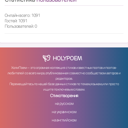
Онлайн всего: 1091
Гостей: 1091
Пользователей: 0
HOLY
POEM
ХолиПоем — это огромная коллекция стихов известных поэтов и поэтов-
любителей со всего мира, опубликованная совместно сообществом авторов и
редакторов.
Перемещайтесь по нашей базе данных стихов по темам, языкам, или просто
ищите по ключевым словам.
Стихотворения
на русском
на украинском
на английском