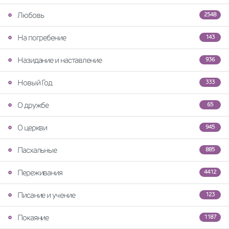
Любовь
2548
На погребение
143
Назидание и наставление
936
Новый Год
333
О дружбе
65
О церкви
945
Пасхальные
885
Переживания
4412
Писание и учение
123
Покаяние
1187