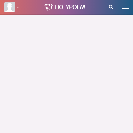
HOLY
POEM