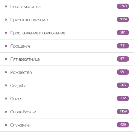
Пост и молитва
2768
Призыв к покаянию
3024
Прославление и поклонение
281
Прощение
711
Пятидесятница
571
Рождество
991
Свадьба
263
Семья
732
Слово Божье
1159
Служение
436