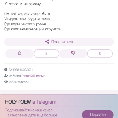
 Я  этого  и  не  замечу.
Но  всё  же, как  хотел  бы  я 
Увидеть  там  родные  лица,
Где  воды  чистого  ручья,
Где  свет  немеркнущий  струится.
Поделиться
2
0
22:40:38 16.02.2021
добавил:
Григорій Якимчук
245 читателей
HOLYPOEM
в Telegram
Подписывайся на наш канал
Перейти
На канале найдете еще больше