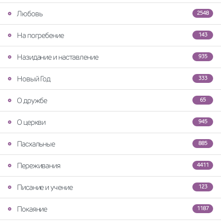
Любовь
2548
На погребение
143
Назидание и наставление
935
Новый Год
333
О дружбе
65
О церкви
945
Пасхальные
885
Переживания
4411
Писание и учение
123
Покаяние
1187