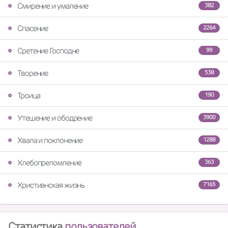
Смирение и умаление
382
Спасение
2264
Сретение Господне
99
Творение
538
Троица
190
Утешение и ободрение
3900
Хвала и поклонение
1288
Хлебопреломление
363
Христианская жизнь
7165
Статистика
пользователей