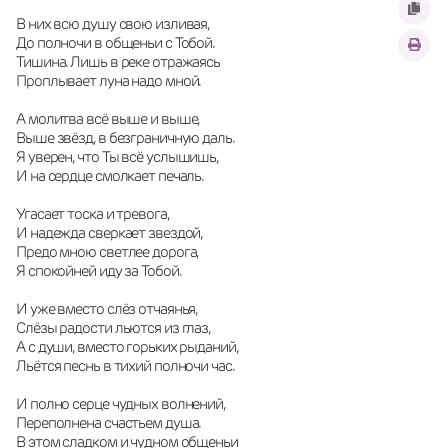
В них всю душу свою изливая,
До полночи в общеньи с Тобой.
Тишина. Лишь в реке отражаясь
Проплывает луна надо мной.
А молитва всё выше и выше,
Выше звёзд, в безграничную даль.
Я уверен, что Ты всё услышишь,
И на сердце смолкает печаль.
Угасает тоска и тревога,
И надежда сверкает звездой,
Предо мною светлее дорога,
Я спокойней иду за Тобой.
И уже вместо слёз отчаянья,
Слёзы радости льются из глаз,
А с души, вместо горьких рыданий,
Льётся песнь в тихий полночи час.
И полно серце чудных волнений,
Переполнена счастьем душа.
В этом сладком и чудном общеньи