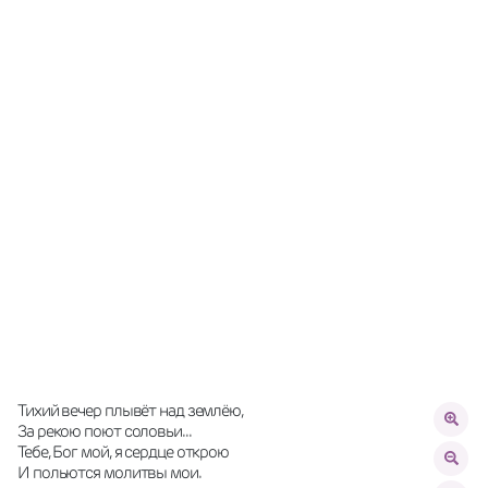
Тихий вечер плывёт над землёю,
За рекою поют соловьи...
Тебе, Бог мой, я сердце открою
И польются молитвы мои.