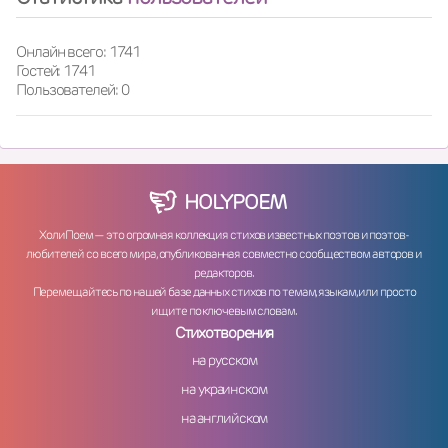
Онлайн всего: 1741
Гостей: 1741
Пользователей: 0
HOLY
POEM
ХолиПоем — это огромная коллекция стихов известных поэтов и поэтов-
любителей со всего мира, опубликованная совместно сообществом авторов и
редакторов.
Перемещайтесь по нашей базе данных стихов по темам, языкам, или просто
ищите по ключевым словам.
Стихотворения
на русском
на украинском
на английском