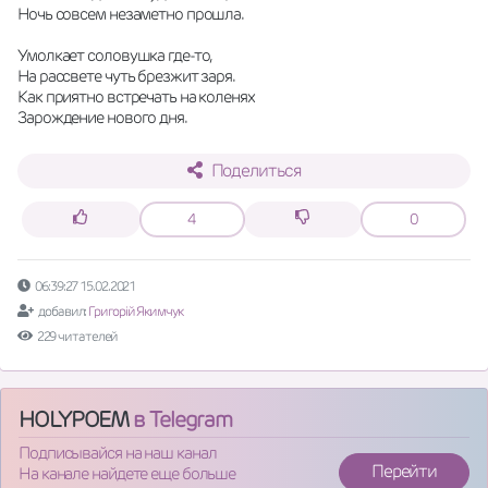
Ночь совсем незаметно прошла.
Умолкает соловушка где-то,
На рассвете чуть брезжит заря.
Как приятно встречать на коленях
Зарождение нового дня.
Поделиться
4
0
06:39:27 15.02.2021
добавил:
Григорій Якимчук
229 читателей
HOLYPOEM
в Telegram
Подписывайся на наш канал
Перейти
На канале найдете еще больше