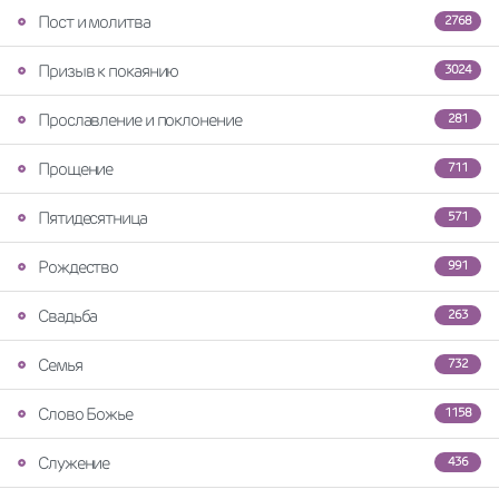
Пост и молитва
2768
Призыв к покаянию
3024
Прославление и поклонение
281
Прощение
711
Пятидесятница
571
Рождество
991
Свадьба
263
Семья
732
Слово Божье
1158
Служение
436