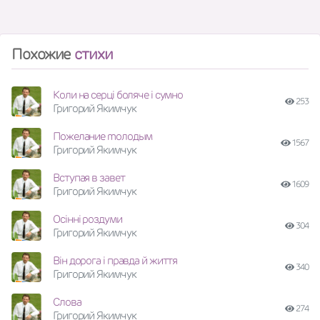
Похожие
стихи
Коли на серці боляче і сумно
253
Григорий Якимчук
Пожелание mолодым
1567
Григорий Якимчук
Вступая в завет
1609
Григорий Якимчук
Осінні роздуми
304
Григорий Якимчук
Він дорога і правда й життя
340
Григорий Якимчук
Слова
274
Григорий Якимчук