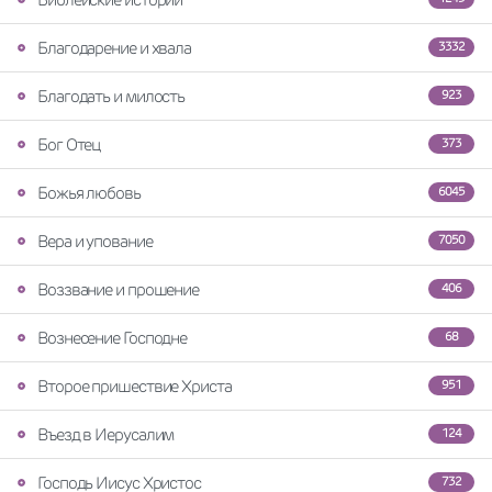
Благодарение и хвала
3332
Благодать и милость
923
Бог Отец
373
Божья любовь
6045
Вера и упование
7050
Воззвание и прошение
406
Вознесение Господне
68
Второе пришествие Христа
951
Въезд в Иерусалим
124
Господь Иисус Христос
732