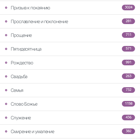
Призыв к покаянию
3024
Прославление и поклонение
281
Прощение
711
Пятидесятница
571
Рождество
991
Свадьба
263
Семья
732
Слово Божье
1158
Служение
436
Смирение и умаление
382