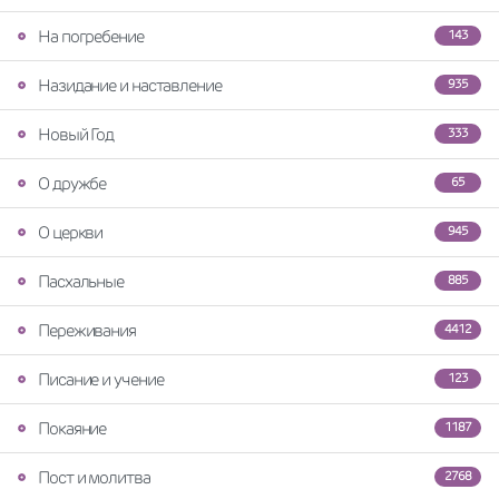
На погребение
143
Назидание и наставление
935
Новый Год
333
О дружбе
65
О церкви
945
Пасхальные
885
Переживания
4412
Писание и учение
123
Покаяние
1187
Пост и молитва
2768