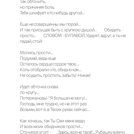
Так обточить,

но причиняя боль,  

Тебя шлифует кто нибудь другой...            

Еще не совершенны мы порой...

И так присущее быть с хрупкою душой...         Обидеть 
просто...         СЛОВОМ - БУЛАВОЙ, Ударят, вдруг, а ты не 
падай, стой!

Молись, прости...

Подумай, ведь еще          

Осталось сердце гордое твое....

Коль отобрали что, обидно как...

Не осудить, простить, забыть!-Никак!                          

Идет обточка снова 

по-кругу...

Потеря вновь!-" Я больше не могу!...                                               

Господь, мне трудно, но на этот раз

Возьми, вот я, в Твоих руках сейчас....

Как хочешь, так Ты Сам меня веди, 

И всех моих обидчиков прости!...

Сточился угол! -        Здесь, все не твоё!... Рубашку взяли, 