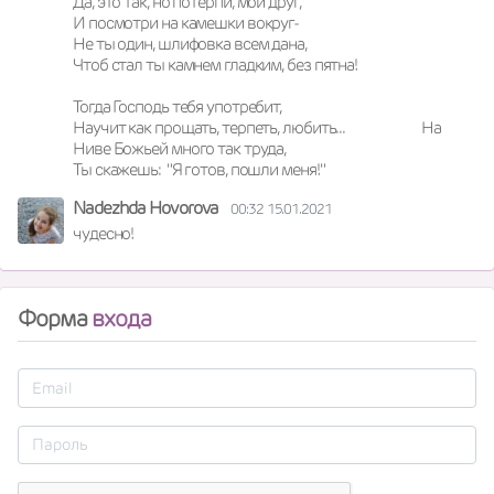
Да, это так, но потерпи, мой друг,

И посмотри на камешки вокруг-

Не ты один, шлифовка всем дана,

Чтоб стал ты камнем гладким, без пятна!     

Тогда Господь тебя употребит,               

Научит как прощать, терпеть, любить...                        На  
Ниве Божьей много так труда,

Ты скажешь:  "Я готов, пошли меня!"
Nadezhda Hovorova
00:32 15.01.2021
чудесно!
Форма
входа