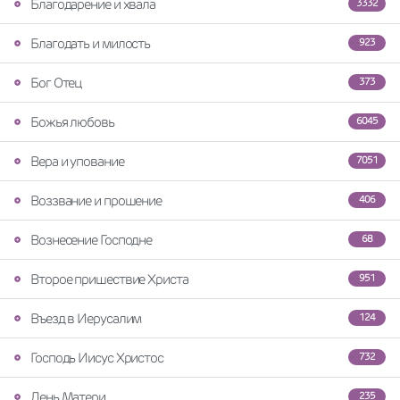
Благодарение и хвала
3332
Благодать и милость
923
Бог Отец
373
Божья любовь
6045
Вера и упование
7051
Воззвание и прошение
406
Вознесение Господне
68
Второе пришествие Христа
951
Въезд в Иерусалим
124
Господь Иисус Христос
732
День Матери
235