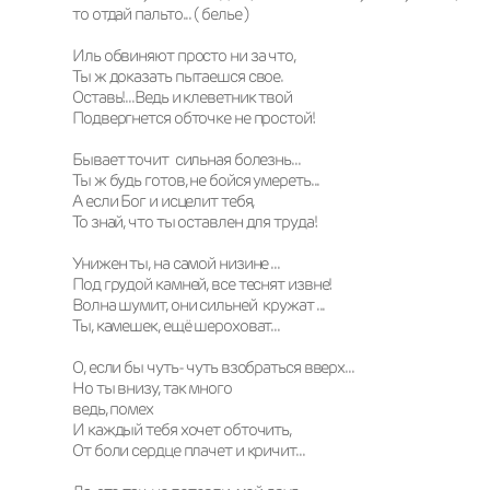
то отдай пальто... ( белье )     

Иль обвиняют просто ни за что, 

Ты ж доказать пытаешся свое.  

Оставь!...Ведь и клеветник твой 

Подвергнется обточке не простой!                    

Бывает точит  сильная болезнь... 

Ты ж будь готов, не бойся умереть...        

А если Бог и исцелит тебя, 

То знай, что ты оставлен для труда!       

Унижен ты, на самой низине ...

Под грудой камней, все теснят извне! 

Волна шумит, они сильней  кружат ...

Ты, камешек, ещё шероховат...                  

О, если бы чуть- чуть взобраться вверх... 

Но ты внизу, так много 

ведь, помех 

И каждый тебя хочет обточить, 

От боли сердце плачет и кричит...
