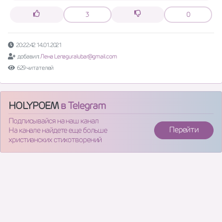
3
0
20:22:42 14.01.2021
добавил:
Лена Lenaguralubar@gmail.com
629 читателей
HOLYPOEM
в Telegram
Подписывайся на наш канал
Перейти
На канале найдете еще больше
христианских стихотворений