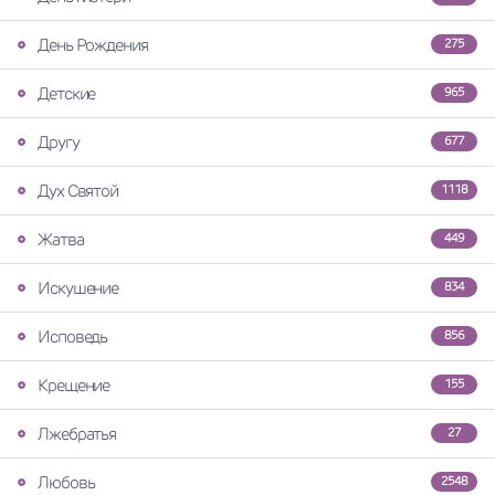
День Рождения
275
Детские
965
Другу
677
Дух Святой
1118
Жатва
449
Искушение
834
Исповедь
856
Крещение
155
Лжебратья
27
Любовь
2548