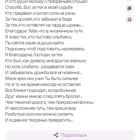
И кто души мольбу с презреньем слушал.
Спасибо, Бог, за тех в моей судьбе
Кто предавал и сыпал соль на раны
За тех друзей, кто забывал в беде
За тех, кто оставлял на сердце шрамы...
Благодарю Тебя, что в жизненном пути
Я знаю тех, кто льстиво улыбаясь
Пытается изьян в душе найти
Подножку чтоб подставить, насмехаясь.
Я благодарна, Господи, за тех
Кто был, как думала, мне другом верным
Но коль слабела - раздавался смех
И забывалась дружба вся мгновенно...
Меня чрез них учил Ты быть сильнее
Но в то же время никогда не оставлял
Все ближе подходил, когда больнее
Друг камни мне во след опять бросал...
Чем тяжелей дорога, тем прекрасней финиш
И чем сложнее путь, тем краше вид
Разбитые осколки можно склеить
И в дивное творенье превратить...
Поделиться