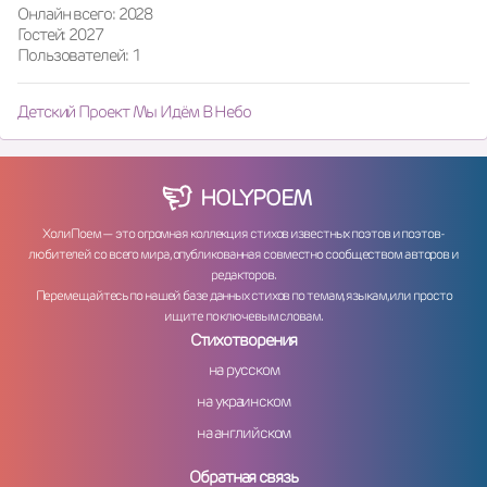
Онлайн всего: 2028
Гостей: 2027
Пользователей: 1
Детский Проект Мы Идём В Небо
HOLY
POEM
ХолиПоем — это огромная коллекция стихов известных поэтов и поэтов-
любителей со всего мира, опубликованная совместно сообществом авторов и
редакторов.
Перемещайтесь по нашей базе данных стихов по темам, языкам, или просто
ищите по ключевым словам.
Стихотворения
на русском
на украинском
на английском
Обратная связь