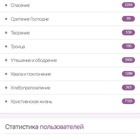
Спасение
2264
Сретение Господне
99
Творение
538
Троица
190
Утешение и ободрение
3900
Хвала и поклонение
1288
Хлебопреломление
363
Христианская жизнь
7165
Статистика
пользователей