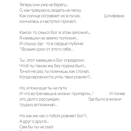
Теперь они уже на берегу...       

О, как прекрасно, видеть на песку

Как солнце согревает их в лучах,                            Шлифовка 
кончилась и наступил причал!..       

Какой- то смысл Бог в этом заложил...

Я камешки на землю положил...

И слышу где - то в сердца глубине:  

" Возьми урок от этого себе...                  

Ты- этот камешек и Бог определил,

Чтоб ты таким же, без порока был!...

Точил не раз, ты помнишь, как стонал,         

Когда неровности, углы твои ровнял?...   

Но, а пока еще ты на пути

И что встречаешь в жизни- притерпи ..."                   И поняв 
это, долго рассуждал,                                  Где было в жизни 
трудно, вспоминал...

Но как же нас с тобой ровняет Бог?...  

А друг о друга!...

Сам бы ты не смог
