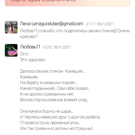
Лена Lenaguralubar@gmail.com
21:11 18.01.2021
Любов П, спасибо, что поделились своим стихом)) Очень 
красиво?
Любовь П
02:52 18.01.2021
Ого!

Это здорово!

Делюсь своим стихом- Камешек...

Камешек.       

На берегу я камешки поднял...        

Какие гладенькие!...Сам себе сказал, 

А на одном и раковинки нет,

Волна стерла изъянов всякий след.                            

Она качала бурно, не щадя...                       

И терлись камешки друг с другом добела,

Стирая острые, неровные углы,                        

Им так привычно, волны не страшны!     
