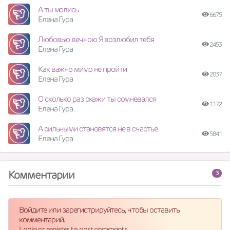
А ты молись
6675
Елена Гура
Любовью вечною Я возлюбил тебя
2453
Елена Гура
Как важно мимо не пройти
2037
Елена Гура
О сколько раз скажи ты сомневался
1172
Елена Гура
А сильными становятся не в счастье
5841
Елена Гура
Комментарии
3
Войдите или зарегистрируйтесь, чтобы оставить
комментарий.
Login or register to post comments.