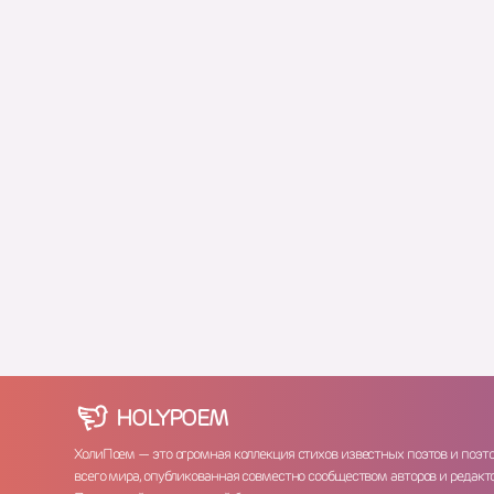
HOLY
POEM
ХолиПоем — это огромная коллекция стихов известных поэтов и поэт
всего мира, опубликованная совместно сообществом авторов и редакто