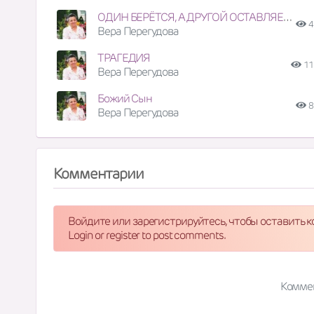
ОДИН БЕРЁТСЯ, А ДРУГОЙ ОСТАВЛЯЕТСЯ
4
Вера Перегудова
ТРАГЕДИЯ
11
Вера Перегудова
Божий Сын
8
Вера Перегудова
Комментарии
Войдите или зарегистрируйтесь, чтобы оставить 
Login or register to post comments.
Комме