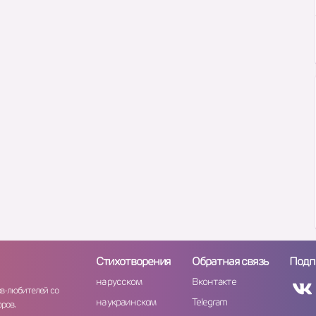
Стихотворения
Обратная связь
Подп
на русском
Вконтакте
ов-любителей со
на украинском
Telegram
ров.