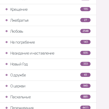
Крещение
155
Лжебратья
27
Любовь
2548
На погребение
143
Назидание и наставление
935
Новый Год
333
О дружбе
65
О церкви
945
Пасхальные
885
Переживания
4411