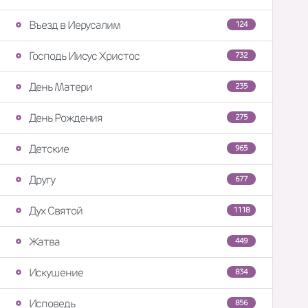
Въезд в Иерусалим
124
Господь Иисус Христос
732
День Матери
235
День Рождения
275
Детские
965
Другу
677
Дух Святой
1118
Жатва
449
Искушение
834
Исповедь
856