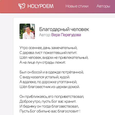
HOLY
POEM
Новые стихи
Авторы
Благодарный человек
Автор:
Вера Перегудова
Утро осеннее, день замечательный, 
С дерева лист пожелтевший летит. 
Шёл человек, видом не привлекательный, 
А на лице луч отрады лежит. 
Был он босой и в одежде потрёпанной, 
С виду казался усталый, худой. 
А вдалеке, по дорожке утоптанной, 
Шёл благовестник из церкви домой. 
Он приближаясь, его поприветствовал, 
Доброе утро, пусть Бог вас хранит. 
И бедняку он тогда благовествовал, 
Пусть Бог обильно вас благословит ! 