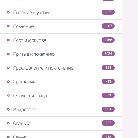
Писание и учение
123
Покаяние
1187
Пост и молитва
2768
Призыв к покаянию
3024
Прославление и поклонение
281
Прощение
711
Пятидесятница
571
Рождество
991
Свадьба
263
Семья
732