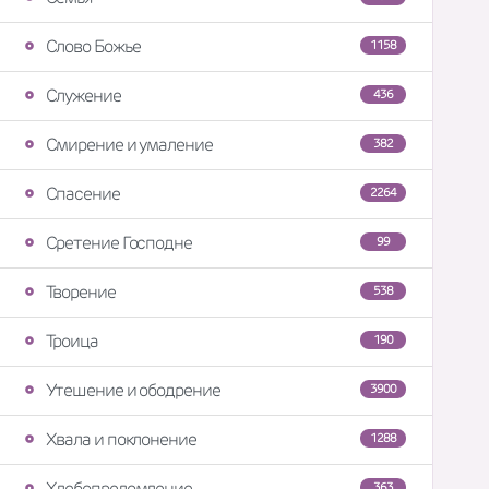
Слово Божье
1158
Служение
436
Смирение и умаление
382
Спасение
2264
Сретение Господне
99
Творение
538
Троица
190
Утешение и ободрение
3900
Хвала и поклонение
1288
Хлебопреломление
363