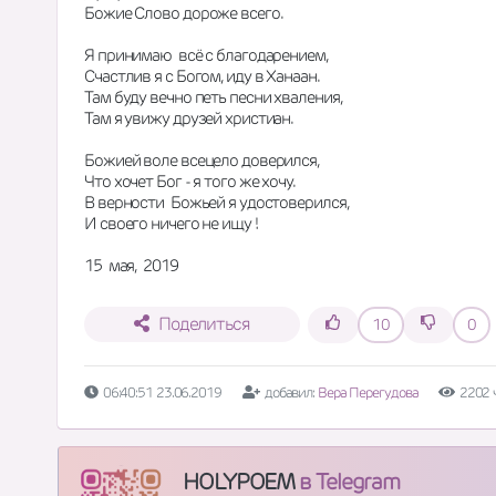
Божие Слово дороже всего. 
Я принимаю  всё с благодарением, 
Счастлив я с Богом, иду в Ханаан. 
Там буду вечно петь песни хваления, 
Там я увижу друзей христиан. 
Божией воле всецело доверился, 
Что хочет Бог - я того же хочу. 
В верности  Божьей я удостоверился, 
И своего ничего не ищу ! 
15  мая,  2019
Поделиться
10
0
06:40:51 23.06.2019
добавил:
Вера Перегудова
2202 
HOLYPOEM
в Telegram