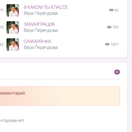
В КАКОМ ТЫ КЛАССЕ
15
42
Вера Перегудова
ЭММИГРАЦИЯ
33
795
Вера Перегудова
САМАРЯНКА
62
1657
Вера Перегудова
0
комментарий.
нтариев нет