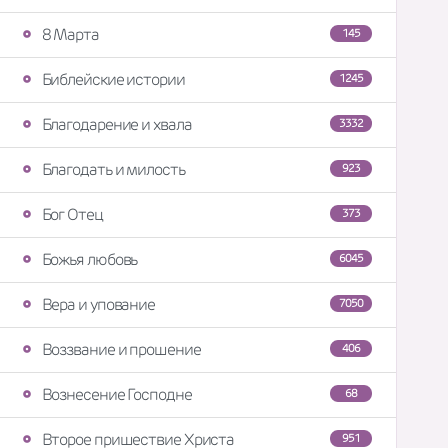
8 Марта
145
Библейские истории
1245
Благодарение и хвала
3332
Благодать и милость
923
Бог Отец
373
Божья любовь
6045
Вера и упование
7050
Воззвание и прошение
406
Вознесение Господне
68
Второе пришествие Христа
951