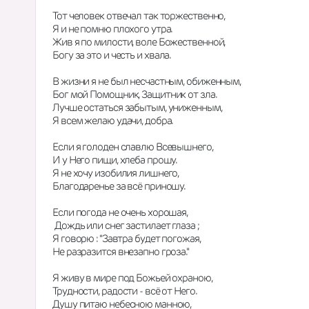
Тот человек отвечал так торжественно, 
Я и не помню плохого утра. 
Жив я по милости, воле Божественной, 
Богу за это и честь и хвала. 
В жизни я не был несчастным, обиженным, 
Бог мой Помощник, Защитник от зла. 
Лучше остаться забытым, униженным, 
Я всем желаю удачи, добра. 
Если я голоден славлю Всевышнего, 
И у Него пищи, хлеба прошу. 
Я не хочу изобилия лишнего, 
Благодаренье за всё приношу. 
Если погода не очень хорошая, 
 Дождь или снег застилает глаза ; 
Я говорю : ''Завтра будет погожая, 
Не разразится внезапно гроза.'' 
Я живу в мире под Божьей охраною, 
Трудности, радости - всё от Него. 
Душу питаю небесною манною, 