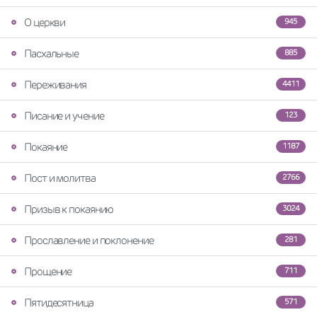
О церкви
945
Пасхальные
885
Переживания
4411
Писание и учение
123
Покаяние
1187
Пост и молитва
2766
Призыв к покаянию
3024
Прославление и поклонение
281
Прощение
711
Пятидесятница
571