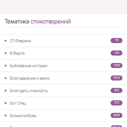
Тематика
стихотворений
23 Февраля
79
8 Марта
145
Библейские истории
1245
Благодарение и хвала
3332
Благодать и милость
923
Бог Отец
373
Божья любовь
6045