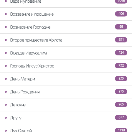
Вера и упование
7048
Воззвание и прошение
406
Вознесение Господне
68
Второе пришествие Христа
951
Въезд в Иерусалим
124
Господь Иисус Христос
732
День Матери
235
День Рождения
275
Детские
965
Другу
677
Дух Святой
1118