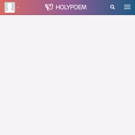
HOLY
POEM