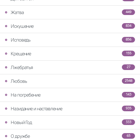
Жатва
449
Искушение
834
Исповедь
856
Крещение
155
Лжебратья
27
Любовь
2548
На погребение
143
Назидание и наставление
935
Новый Год
333
О дружбе
65