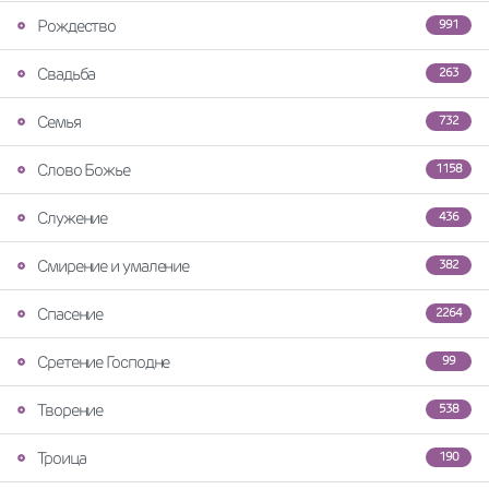
Рождество
991
Свадьба
263
Семья
732
Слово Божье
1158
Служение
436
Смирение и умаление
382
Спасение
2264
Сретение Господне
99
Творение
538
Троица
190