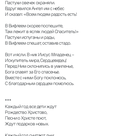
Пастухи овечек охраняли.
Вдруг явился Ангел им с небес
И сказал: «Всем людям радость есть!
В Вифлеем скорее поспешите,
Там лежит в яслях людей Спаситель!»
Пастухи испуганы и рады,
В Вифлеем спешат, оставив стадо. 
Вот и ясли. В них Иисус Младенец – 
Искупитель мира, Сердцеведец!
Перед Ним склонились в умиленье,
Бога славят за Его спасенье.
Вместе с ними Богу поклонюсь,
С благодарным сердцем помолюсь.
* * *
Каждый год все дети ждут 
Рождество Христово,
Песни о Христе поют,
Ждут подарков новых.
Каждый год считают дни: