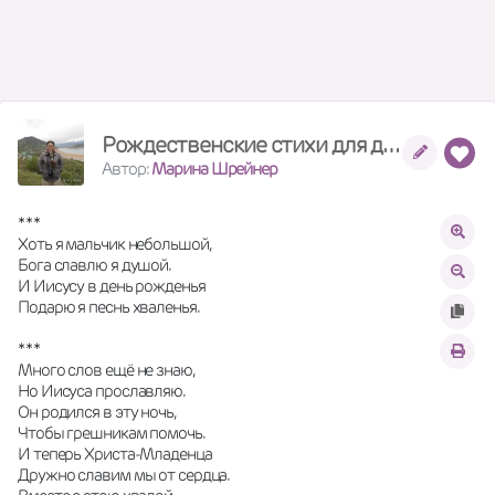
Рождественские стихи для детей
Автор:
Марина Шрейнер
* * *
Хоть я мальчик небольшой,
Бога славлю я душой.
И Иисусу в день рожденья
Подарю я песнь хваленья.
* * *
Много слов ещё не знаю,
Но Иисуса прославляю.
Он родился в эту ночь,
Чтобы грешникам помочь.
И теперь Христа-Младенца
Дружно славим мы от сердца.