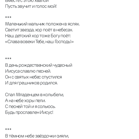
Вместе с этою хвалой
Пусть звучит и голос мой!
* * *
Маленький мальчик положен в яслях.
Светит звезда, хор поёт в небесах.
Наш детский хор тоже Богу поёт:
«Слава вовеки Тебе, наш Господь!»
* * *
В день рождественский чудесный
Иисуса славлю песней.
Он с святых небес спустился
И для грешников родился.
Спал Младенцем в колыбели,
А на небе хоры пели.
С песней той и я сольюсь.
Будь прославлен Иисус!
* * *
В тёмном небе звёздочки сияли,